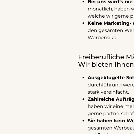
Bei uns wird’s nie
monatlich, haben w
welche wir gerne pa
Keine Marketing- 
den gesamten Wer
Werberisiko.
Freiberufliche M
Wir bieten Ihnen
Ausgeklügelte So
durchführung wer
stark vereinfacht.
Zahlreiche Aufträ
haben wir eine meh
gerne partnerschaftl
Sie haben kein We
gesamten Werbeauf