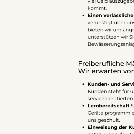
viel Geld auszugeb
kommt.
Einen verlässliche
verünstigt über uns
bieten wir umfangr
unterstützen wir S
Bewässerungsanla
Freiberufliche M
Wir erwarten vo
Kunden- und Servi
Kunden steht für u
serviceorientierten
Lernbereitschaft
S
Geräte programmier
uns geschult.
Einweisung der K