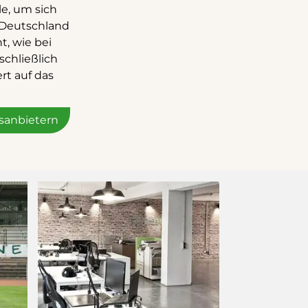
le, um sich
n Deutschland
t, wie bei
schließlich
rt auf das
sanbietern