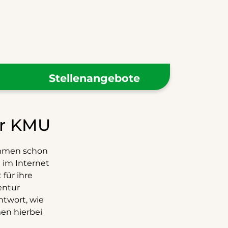
Stellenangebote
ür KMU
mmen schon
 im Internet
für ihre
entur
ntwort, wie
en hierbei