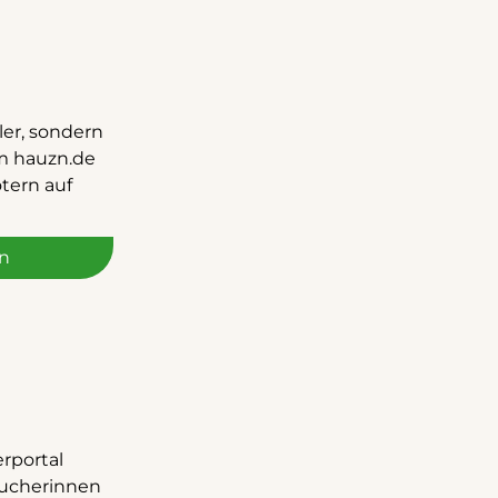
ler, sondern
rm hauzn.de
otern auf
n
d
rportal
aucherinnen