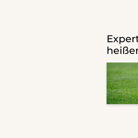
Exper
heiße