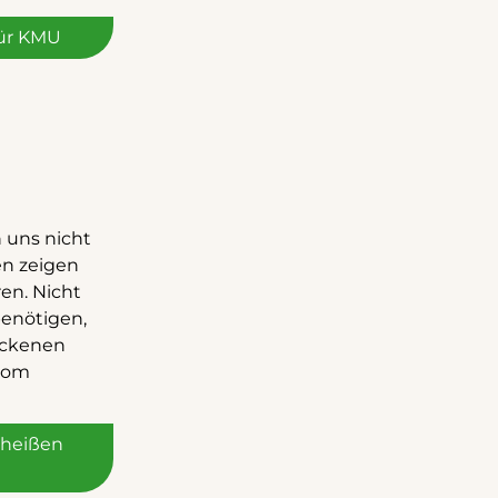
für KMU
 uns nicht
en zeigen
en. Nicht
benötigen,
ockenen
 vom
 heißen